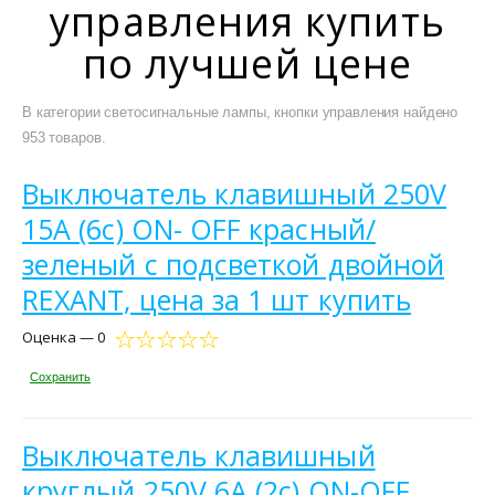
управления купить
по лучшей цене
В категории светосигнальные лампы, кнопки управления найдено
953 товаров.
Выключатель клавишный 250V
15А (6с) ON- OFF красный/
зеленый с подсветкой двойной
REXANT, цена за 1 шт купить
Оценка — 0
Сохранить
Выключатель клавишный
круглый 250V 6А (2с) ON-OFF