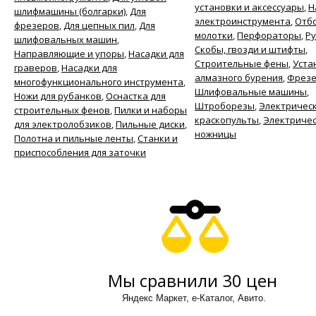
установки и аксессуары
,
Н
шлифмашины (болгарки)
,
Для
электроинструмента
,
Отб
фрезеров
,
Для цепных пил
,
Для
молотки
,
Перфораторы
,
Р
шлифовальных машин
,
Скобы, гвозди и штифты
,
Направляющие и упоры
,
Насадки для
Строительные фены
,
Уста
граверов
,
Насадки для
алмазного бурения
,
Фрез
многофункционального инструмента
,
Шлифовальные машины
,
Ножи для рубанков
,
Оснастка для
Штроборезы
,
Электричес
строительных фенов
,
Пилки и наборы
краскопульты
,
Электриче
для электролобзиков
,
Пильные диски
,
ножницы
Полотна и пильные ленты
,
Станки и
приспособления для заточки
Мы сравнили 30 цен
Яндекс Маркет, е-Каталог, Авито.