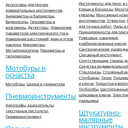
Инструменты для пено- и 
Аксессуары для прочих
Клещи и бокорезы
,
Молотк
измерительных инструментов
,
кувалды
,
Монтажные нож
Анемометры и балометры
,
инструментов
,
Отвертки
,
Видеоскопы
,
Гигрометры и
для точных работ
,
Пилы и
влагомеры
,
Детекторы
,
Измерение
Принадлежности для плит
параметров электрического тока
,
Рожковые, накидные,
Измерение расстояний, длин и углов
комбинированные ключи
,
наклона
,
Манометры
,
Сантехнические, разводн
Металлоискатели
,
Пирометры и
Слесарный инструмент
,
тепловизоры
Сопутствующие товары дл
Мотобуры и
Средства индивидуально
Стеклорезы
,
Столярный и
оснастка
Струбцины
,
Тиски
,
Торцев
и ключи
,
Трещотки и воро
Мотобуры
,
Шнеки и удлинители
Трубогибы
,
Шестигранные
Пневмоинструменты
шлицевые ключи
,
Электри
паяльники
Аэрографы, краскопульты,
Штукатурно-
текстурные пистолеты
,
Пневмоинструмент
малярные
инструменты