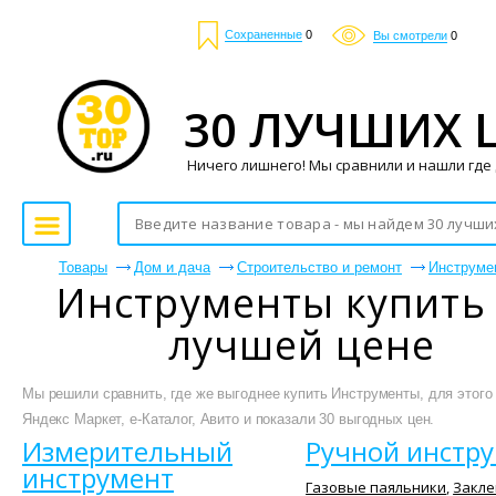
Сохраненные
0
Вы смотрели
0
30 ЛУЧШИХ 
Ничего лишнего! Мы сравнили и нашли где
Товары
Дом и дача
Строительство и ремонт
Инструме
Инструменты купить
лучшей цене
Мы решили сравнить, где же выгоднее купить Инструменты, для этого
Яндекс Маркет, е-Каталог, Авито и показали 30 выгодных цен.
Измерительный
Ручной инстр
инструмент
Газовые паяльники
,
Закле