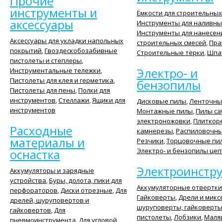
Прочие
инструменты и
Ёмкости для строительных
аксессуары
Инструменты для наливны
Инструменты для нанесен
Аксессуары для укладки напольных
строительных смесей
,
Пра
покрытий
,
Гвоздескобозабивные
Строительные тёрки
,
Шпа
пистолеты и степлеры
,
Электро- и
Инструментальные тележки
,
Пистолеты для клея и герметика
,
бензопилы
Пистолеты для пены
,
Полки для
инструментов
,
Стеллажи
,
Ящики для
Дисковые пилы
,
Ленточны
инструментов
Монтажные пилы
,
Пилы са
электроножовки
,
Плиткор
Расходные
камнерезы
,
Распиловочны
материалы и
Резчики
,
Торцовочные пи
оснастка
Электро- и бензопилы це
Электроинстр
Аккумуляторы и зарядные
устройства
,
Буры, долота, пики для
Аккумуляторные отвертк
перфораторов
,
Диски отрезные
,
Для
Гайковерты
,
Дрели и мик
дрелей, шуруповертов и
шуруповерты, гайковерт
гайковертов
,
Для
пистолеты
,
Лобзики
,
Маля
пневмоинструмента
,
Для угловой