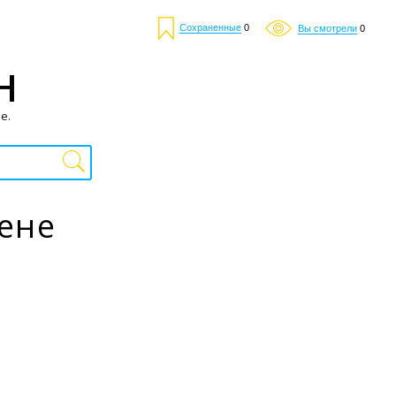
Сохраненные
0
Вы смотрели
0
Н
е.
цене