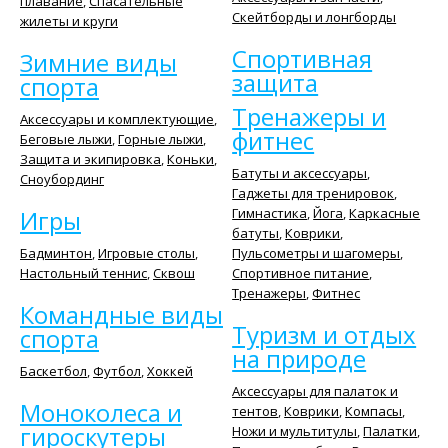
плавание
,
Спасательные
Скейтборды и лонгборды
жилеты и круги
Спортивная
Зимние виды
защита
спорта
Тренажеры и
Аксессуары и комплектующие
,
фитнес
Беговые лыжи
,
Горные лыжи
,
Защита и экипировка
,
Коньки
,
Батуты и аксессуары
,
Сноубординг
Гаджеты для тренировок
,
Игры
Гимнастика
,
Йога
,
Каркасные
батуты
,
Коврики
,
Бадминтон
,
Игровые столы
,
Пульсометры и шагомеры
,
Настольный теннис
,
Сквош
Спортивное питание
,
Тренажеры
,
Фитнес
Командные виды
Туризм и отдых
спорта
на природе
Баскетбол
,
Футбол
,
Хоккей
Аксессуары для палаток и
Моноколеса и
тентов
,
Коврики
,
Компасы
,
гироскутеры
Ножи и мультитулы
,
Палатки
,