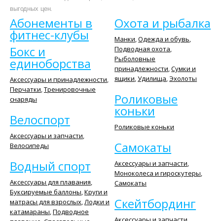
выгодных цен.
Абонементы в
Охота и рыбалка
фитнес-клубы
Манки
,
Одежда и обувь
,
Бокс и
Подводная охота
,
Рыболовные
единоборства
принадлежности
,
Сумки и
ящики
,
Удилища
,
Эхолоты
Аксессуары и принадлежности
,
Перчатки
,
Тренировочные
Роликовые
снаряды
коньки
Велоспорт
Роликовые коньки
Аксессуары и запчасти
,
Самокаты
Велосипеды
Водный спорт
Аксессуары и запчасти
,
Моноколеса и гироскутеры
,
Аксессуары для плавания
,
Самокаты
Буксируемые баллоны
,
Круги и
Скейтбординг
матрасы для взрослых
,
Лодки и
катамараны
,
Подводное
Аксессуары и запчасти
,