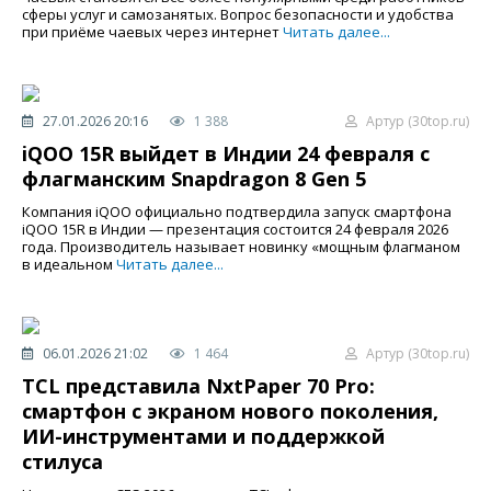
сферы услуг и самозанятых. Вопрос безопасности и удобства
при приёме чаевых через интернет
Читать далее...
27.01.2026 20:16
1 388
Артур (30top.ru)
iQOO 15R выйдет в Индии 24 февраля с
флагманским Snapdragon 8 Gen 5
Компания iQOO официально подтвердила запуск смартфона
iQOO 15R в Индии — презентация состоится 24 февраля 2026
года. Производитель называет новинку «мощным флагманом
в идеальном
Читать далее...
06.01.2026 21:02
1 464
Артур (30top.ru)
TCL представила NxtPaper 70 Pro:
смартфон с экраном нового поколения,
ИИ-инструментами и поддержкой
стилуса