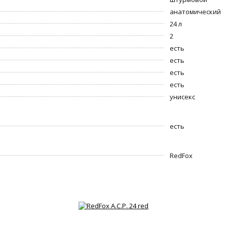
анатомический
24 л
2
есть
есть
есть
есть
унисекс
есть
RedFox