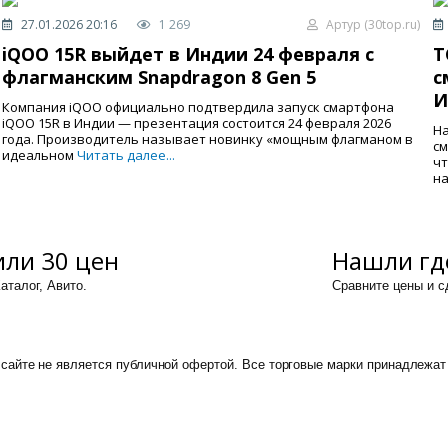
27.01.2026 20:16
1 269
Артур (30top.ru)
iQOO 15R выйдет в Индии 24 февраля с
T
флагманским Snapdragon 8 Gen 5
с
И
Компания iQOO официально подтвердила запуск смартфона
iQOO 15R в Индии — презентация состоится 24 февраля 2026
На
года. Производитель называет новинку «мощным флагманом в
см
идеальном
Читать далее...
чт
на
ли 30 цен
Нашли гд
аталог, Авито.
Сравните цены и 
сайте не является публичной офертой. Все торговые марки принадлежат