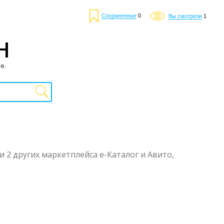
Сохраненные
0
Вы смотрели
1
Н
е.
 и 2 других маркетплейса е-Каталог и Авито,