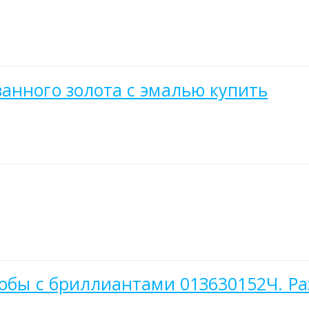
анного золота с эмалью купить
робы с бриллиантами 01З630152Ч. Ра