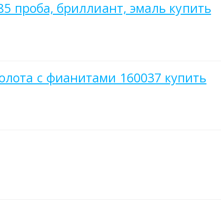
585 проба, бриллиант, эмаль купить
олота c фианитами 160037 купить