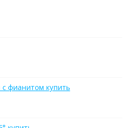
п с фианитом купить
5° купить