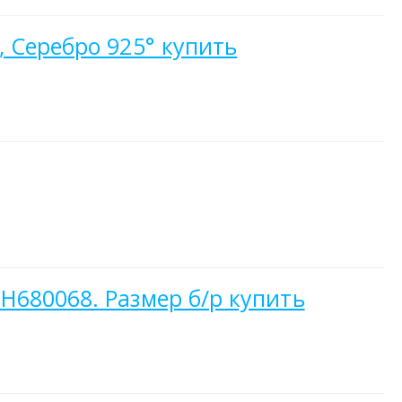
 Серебро 925° купить
Н680068. Размер б/р купить