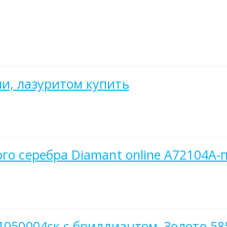
и, лазуритом купить
го серебра Diamant online А72104А-
1050004ск с бриллиантом, Золото 58