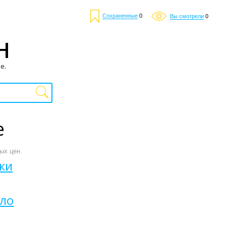
Сохраненные
0
Вы смотрели
0
Н
е.
е
ых цен.
ки
ело