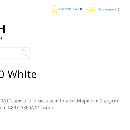
Сохраненные
0
Вы смотрели
1
Н
е.
0 White
0A.01, для этого мы взяли Яндекс Маркет и 2 других
ite G89.GA360A.01 ниже.