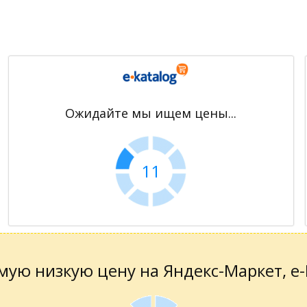
Ожидайте мы ищем цены...
11
ую низкую цену на Яндекс-Маркет, е-К