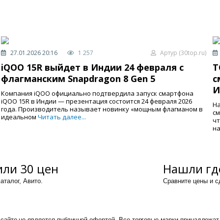
27.01.2026 20:16
1 257
Артур (30top.ru)
iQOO 15R выйдет в Индии 24 февраля с
T
флагманским Snapdragon 8 Gen 5
с
И
Компания iQOO официально подтвердила запуск смартфона
iQOO 15R в Индии — презентация состоится 24 февраля 2026
На
года. Производитель называет новинку «мощным флагманом в
см
идеальном
Читать далее...
чт
на
ли 30 цен
Нашли гд
аталог, Авито.
Сравните цены и 
сайте не является публичной офертой. Все торговые марки принадлежат