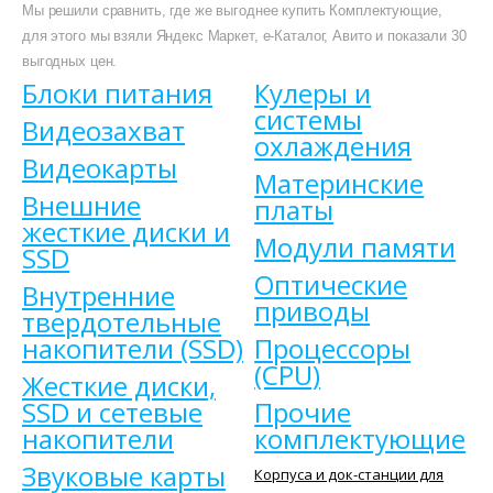
Мы решили сравнить, где же выгоднее купить Комплектующие,
для этого мы взяли Яндекс Маркет, е-Каталог, Авито и показали 30
выгодных цен.
Блоки питания
Кулеры и
системы
Видеозахват
охлаждения
Видеокарты
Материнские
Внешние
платы
жесткие диски и
Модули памяти
SSD
Оптические
Внутренние
приводы
твердотельные
накопители (SSD)
Процессоры
(CPU)
Жесткие диски,
SSD и сетевые
Прочие
накопители
комплектующие
Звуковые карты
Корпуса и док-станции для