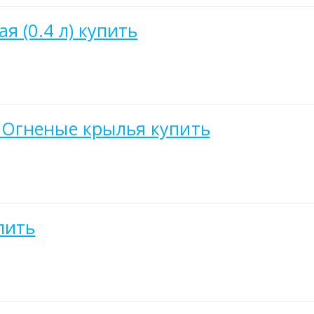
я (0.4 л) купить
 Огненые крылья купить
пить