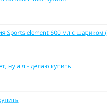
я Sports element 600 мл с шариком 
т, ну а я - делаю купить
купить