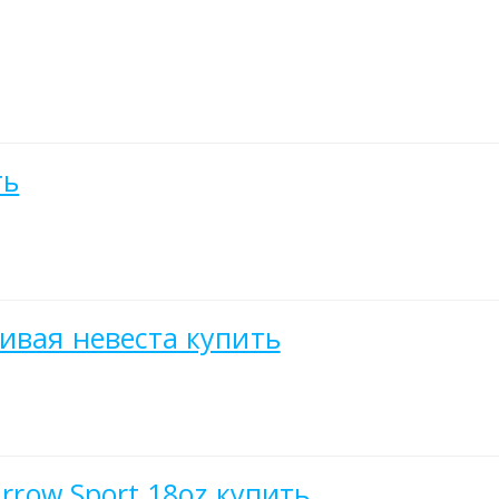
ть
ливая невеста купить
arrow Sport 18oz купить