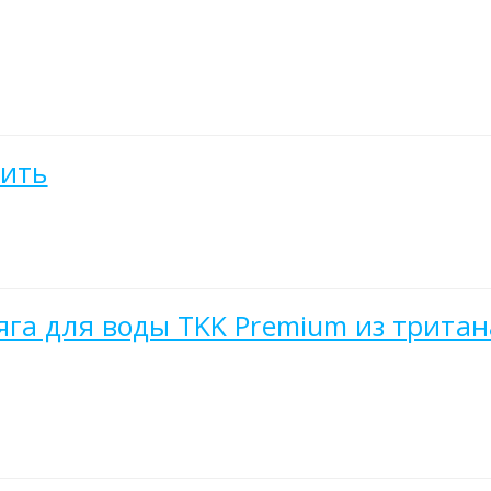
пить
га для воды TKK Premium из тритана