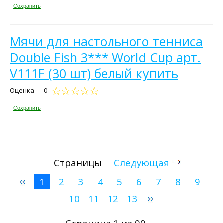
Сохранить
Мячи для настольного тенниса
Double Fish 3*** World Cup арт.
V111F (30 шт) белый купить
Оценка — 0
Сохранить
Страницы
Следующая
1
2
3
4
5
6
7
8
9
10
11
12
13
Страница 1 из 99