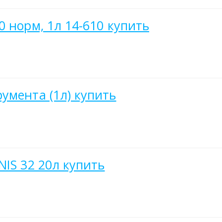
 норм, 1л 14-610 купить
умента (1л) купить
IS 32 20л купить