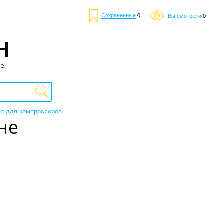
Сохраненные
0
Вы смотрели
0
Н
е.
о для компрессоров
не