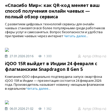
«Спасибо Мир»: как QR-код меняет ваш
способ получения онлайн чаевых —
полный обзор сервиса
С развитием цифровых технологий сервисы для онлайн
чаевых становятся всё более популярными среди работников
сферы услуг и самозанятых. Вопрос безопасности и удобства
при приёме чаевых через интернет
Читать далее...
27.01.2026 20:16
1 300
Артур (30top.ru)
iQOO 15R выйдет в Индии 24 февраля с
флагманским Snapdragon 8 Gen 5
Компания iQOO официально подтвердила запуск смартфона
iQOO 15R в Индии — презентация состоится 24 февраля 2026
года. Производитель называет новинку «мощным флагманом
в идеальном
Читать далее...
06.01.2026 21:02
1 382
Артур (30top.ru)