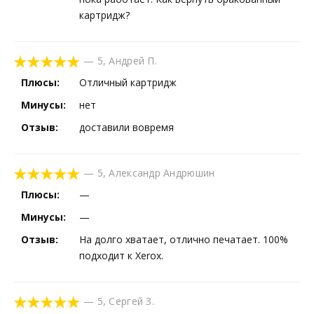
картридж?
—
5
,
Андрей П.
Плюсы:
Отличный картридж
Минусы:
нет
Отзыв:
доставили вовремя
—
5
,
Александр Андрюшин
Плюсы:
—
Минусы:
—
Отзыв:
На долго хватает, отлично печатает. 100%
подходит к Xerox.
—
5
,
Сергей З.