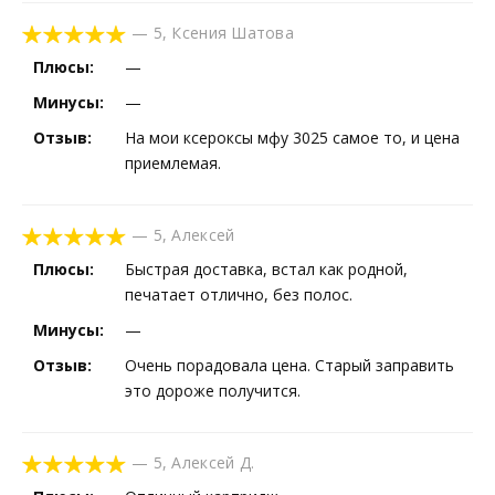
—
5
,
Ксения Шатова
Плюсы:
—
Минусы:
—
Отзыв:
На мои ксероксы мфу 3025 самое то, и цена
приемлемая.
—
5
,
Алексей
Плюсы:
Быстрая доставка, встал как родной,
печатает отлично, без полос.
Минусы:
—
Отзыв:
Очень порадовала цена. Старый заправить
это дороже получится.
—
5
,
Алексей Д.