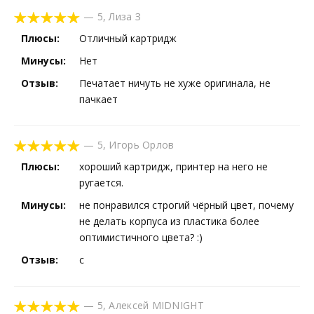
—
5
,
Лиза З
Плюсы:
Отличный картридж
Минусы:
Нет
Отзыв:
Печатает ничуть не хуже оригинала, не
пачкает
—
5
,
Игорь Орлов
Плюсы:
хороший картридж, принтер на него не
ругается.
Минусы:
не понравился строгий чёрный цвет, почему
не делать корпуса из пластика более
оптимистичного цвета? :)
Отзыв:
с
—
5
,
Алексей MIDNIGHT