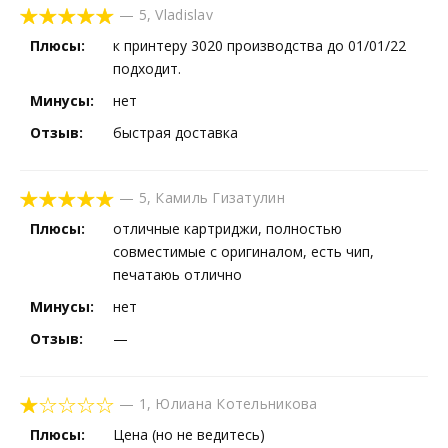
—
5
,
Vladislav
Плюсы:
к принтеру 3020 производства до 01/01/22
подходит.
Минусы:
нет
Отзыв:
быстрая доставка
—
5
,
Камиль Гизатулин
Плюсы:
отличные картриджи, полностью
совместимые с оригиналом, есть чип,
печатаюь отлично
Минусы:
нет
Отзыв:
—
—
1
,
Юлиана Котельникова
Плюсы:
Цена (но не ведитесь)