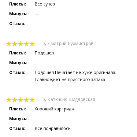
Плюсы:
Все супер
Минусы:
—
Отзыв:
—
—
5
,
Дмитрий Бурмистров
Плюсы:
Подошел
Минусы:
—
Отзыв:
Подошёл.Печатает не хуже оригинала.
Главное,нет не приятного запаха
—
5
,
Катюшик Шидловская
Плюсы:
Хороший картридж!
Минусы:
—
Отзыв:
Все понравилось!