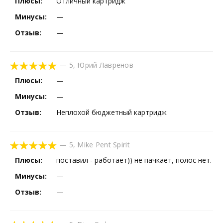
Плюсы:
Отличный картридж
Минусы:
—
Отзыв:
—
—
5
,
Юрий Лавренов
Плюсы:
—
Минусы:
—
Отзыв:
Неплохой бюджетный картридж
—
5
,
Mike Pent Spirit
Плюсы:
поставил - работает)) не пачкает, полос нет.
Минусы:
—
Отзыв:
—