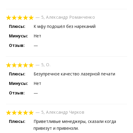
—
5
,
Александр Романченко
Плюсы:
К мфу подошёл без нареканий
Минусы:
Нет
Отзыв:
—
—
5
,
О.
Плюсы:
Безупречное качество лазерной печати
Минусы:
Нет
Отзыв:
—
—
5
,
Александр Чирков
Плюсы:
Приветливые менеджеры, сказали когда
привезут и привензли.