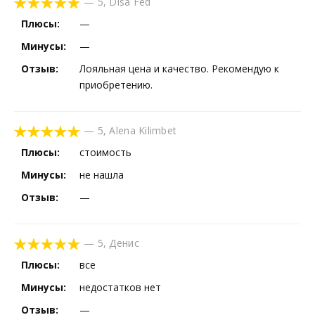
—
5
,
Disa Fed
Плюсы:
—
Минусы:
—
Отзыв:
Лояльная цена и качество. Рекомендую к
приобретению.
—
5
,
Alena Kilimbet
Плюсы:
стоимость
Минусы:
не нашла
Отзыв:
—
—
5
,
Денис
Плюсы:
все
Минусы:
недостатков нет
Отзыв:
—