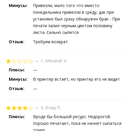
Минусы:
Привезли, мало того что вместо
понедельника привезли в среду, дак при
установке был сразу обнаружен брак - При
печати залил черным цветом половину
листа. Сильно сыпится
Отзыв:
Требуем возврат
—
1
,
Alexandr V.
Плюсы:
—
Минусы:
В принтер встаёт, но принтер его не видит
Отзыв:
—
—
4
,
Влад П.
Плюсы:
Вроде бы большой ресурс. Недорогой.
Хорошо печатает, пока не начнёт сыпаться
тонер