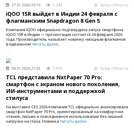
27.01.2026 20:16
1 242
Артур (30top.ru)
iQOO 15R выйдет в Индии 24 февраля с
флагманским Snapdragon 8 Gen 5
Компания iQOO официально подтвердила запуск смартфона
iQOO 15R в Индии — презентация состоится 24 февраля 2026
года. Производитель называет новинку «мощным флагманом
в идеальном
Читать далее...
06.01.2026 21:02
1 315
Артур (30top.ru)
TCL представила NxtPaper 70 Pro:
смартфон с экраном нового поколения,
ИИ-инструментами и поддержкой
стилуса
На выставке CES 2026 компания TCL официально анонсировала
смартфон NxtPaper 70 Pro, ориентированный на комфортное
чтение, письмо и повседневное использование без лишней
нагрузки на глаза. Новинка
Читать далее...