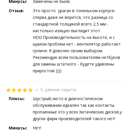
Минусы:
Замечены не были.
Отзыв:
Это просто ураган в тоненьком корпусе-
сперва даже не верится, что разница со
стандартной толщиной всего 2,5 мм -
настолько изящно выглядит этот
HDD.Производительность на высоте, и с
шумом проблем нет - вентилятор работает
громче. Я доволен своим выбором.
Рекомендую всем пользователям нетбуков
для замены штатного - будете удивлены
приростом ))))
—
5
,
данные скрыты
Плюсы:
Шустрый,чисто в диагностическом
обслуживании идеален так как контакты
пропаенные это у всех Хитачевских дисков,у
других фирм производителей такого нет!
Минусы:
Нет!