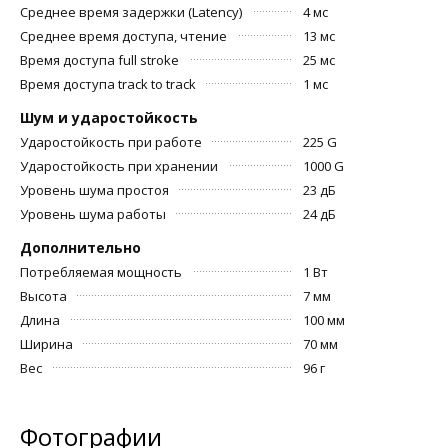
Среднее время задержки (Latency)
4 мс
Среднее время доступа, чтение
13 мс
Время доступа full stroke
25 мс
Время доступа track to track
1 мс
Шум и ударостойкость
Ударостойкость при работе
225 G
Ударостойкость при хранении
1000 G
Уровень шума простоя
23 дБ
Уровень шума работы
24 дБ
Дополнительно
Потребляемая мощность
1 Вт
Высота
7 мм
Длина
100 мм
Ширина
70 мм
Вес
96 г
Фотографии