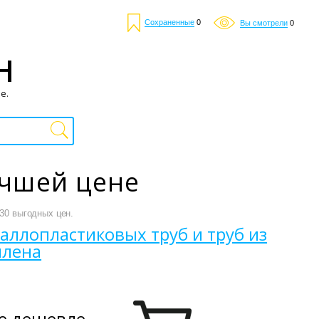
Сохраненные
0
Вы смотрели
0
Н
е.
учшей цене
 30 выгодных цен.
аллопластиковых труб и труб из
илена
е дешевле