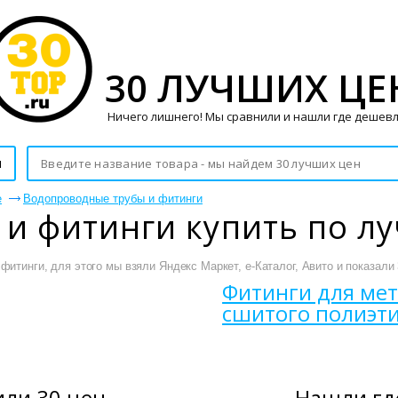
30 ЛУЧШИХ ЦЕ
Ничего лишнего! Мы сравнили и нашли где дешевл
и
е
Водопроводные трубы и фитинги
и фитинги купить по л
итинги, для этого мы взяли Яндекс Маркет, е-Каталог, Авито и показали
Фитинги для мет
сшитого полиэт
ли 30 цен
Нашли гд