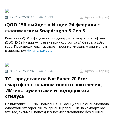
27.01.2026 20:16
1 323
Артур (30top.ru)
iQOO 15R выйдет в Индии 24 февраля с
флагманским Snapdragon 8 Gen 5
Компания iQOO официально подтвердила запуск смартфона
iQOO 15R в Индии — презентация состоится 24 февраля 2026
года. Производитель называет новинку «мощным флагманом
в идеальном
Читать далее...
06.01.2026 21:02
1 396
Артур (30top.ru)
TCL представила NxtPaper 70 Pro:
смартфон с экраном нового поколения,
ИИ-инструментами и поддержкой
стилуса
На выставке CES 2026 компания TCL официально анонсировала
смартфон NxtPaper 70 Pro, ориентированный на комфортное
чтение, письмо и повседневное использование без лишней