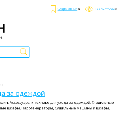
Сохраненные
0
Вы смотрели
0
Н
е.
ен.
да за одеждой
ашин
,
Аксессуары к технике для ухода за одеждой
,
Гладильные
вые шкафы
,
Парогенераторы
,
Сушильные машины и шкафы
,