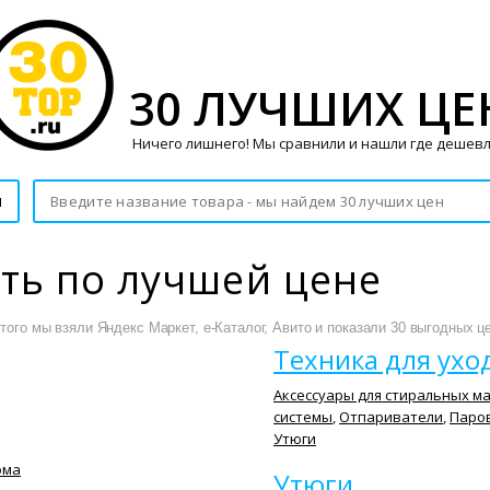
30 ЛУЧШИХ ЦЕ
Ничего лишнего! Мы сравнили и нашли где дешевл
и
ить по лучшей цене
того мы взяли Яндекс Маркет, е-Каталог, Авито и показали 30 выгодных ц
Техника для ухо
Аксессуары для стиральных м
системы
,
Отпариватели
,
Паро
Утюги
ома
Утюги