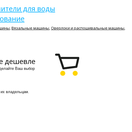
чители для воды
ование
шины
,
Вязальные машины
,
Оверлоки и распошивальные машины
,
е дешевле
сделайте Ваш выбор
 их владельцам.