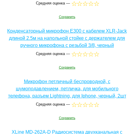
Средняя оценка —
Сохранить
Конденсаторный микрофон E300 с кабелем XLR-Jack
длиной 2.5м на напольной стойке с держателем для
ручного микрофона с резьбой 3/8, черный
Средняя оценка —
Сохранить
Микрофон петличный беспроводной, с
шумоподавлением, петличка, для мобильного
телефона, разъем Lightning, для Iphone, черный, 2шт
Средняя оценка —
Сохранить
XLine MD-262A-D Радиосистема двухканальная c