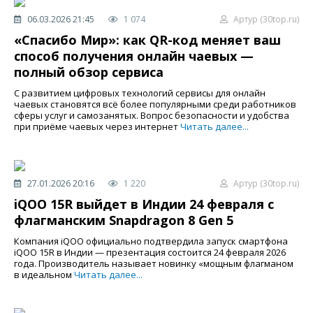
06.03.2026 21:45
1 074
Артур (30top.ru)
«Спасибо Мир»: как QR-код меняет ваш
способ получения онлайн чаевых —
полный обзор сервиса
С развитием цифровых технологий сервисы для онлайн
чаевых становятся всё более популярными среди работников
сферы услуг и самозанятых. Вопрос безопасности и удобства
при приёме чаевых через интернет
Читать далее...
27.01.2026 20:16
1 220
Артур (30top.ru)
iQOO 15R выйдет в Индии 24 февраля с
флагманским Snapdragon 8 Gen 5
Компания iQOO официально подтвердила запуск смартфона
iQOO 15R в Индии — презентация состоится 24 февраля 2026
года. Производитель называет новинку «мощным флагманом
в идеальном
Читать далее...