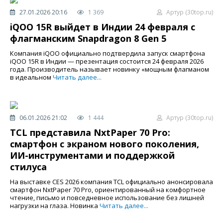
27.01.2026 20:16
1 369
Артур (30top.ru)
iQOO 15R выйдет в Индии 24 февраля с
флагманским Snapdragon 8 Gen 5
Компания iQOO официально подтвердила запуск смартфона
iQOO 15R в Индии — презентация состоится 24 февраля 2026
года. Производитель называет новинку «мощным флагманом
в идеальном
Читать далее...
06.01.2026 21:02
1 444
Артур (30top.ru)
TCL представила NxtPaper 70 Pro:
смартфон с экраном нового поколения,
ИИ-инструментами и поддержкой
стилуса
На выставке CES 2026 компания TCL официально анонсировала
смартфон NxtPaper 70 Pro, ориентированный на комфортное
чтение, письмо и повседневное использование без лишней
нагрузки на глаза. Новинка
Читать далее...