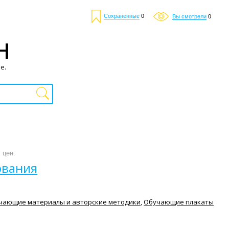
Сохраненные
0
Вы смотрели
0
Н
е.
 цен.
ования
чающие материалы и авторские методики
,
Обучающие плакаты