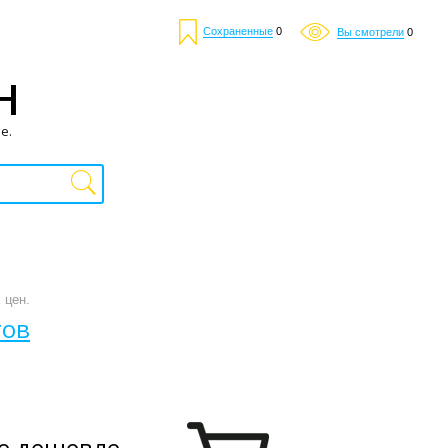
Сохраненные
0
Вы смотрели
0
Н
е.
 цен.
тов
е дешевле