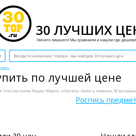
30 ЛУЧШИХ ЦЕ
Ничего лишнего! Мы сравнили и нашли где дешевл
и
спись
упить по лучшей цене
 этого мы взяли Яндекс Маркет, е-Каталог, Авито и показали 30 выгодных
Роспись предме
ли 30 цен
Нашли гд