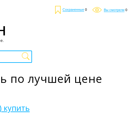
Сохраненные
0
Вы смотрели
0
Н
е.
ть по лучшей цене
) купить