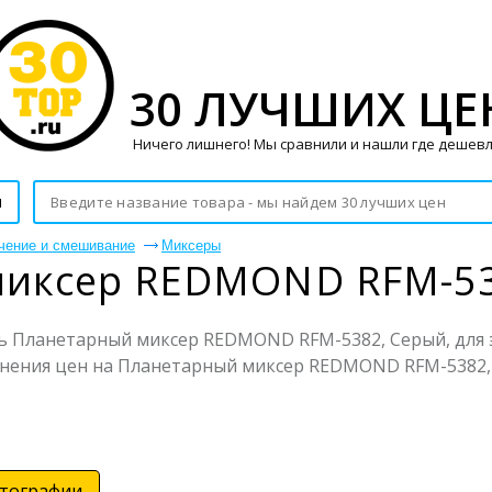
30 ЛУЧШИХ ЦЕ
Ничего лишнего! Мы сравнили и нашли где дешевл
и
чение и смешивание
Миксеры
миксер REDMOND RFM-53
ь Планетарный миксер REDMOND RFM-5382, Серый, для э
авнения цен на Планетарный миксер REDMOND RFM-5382,
тографии