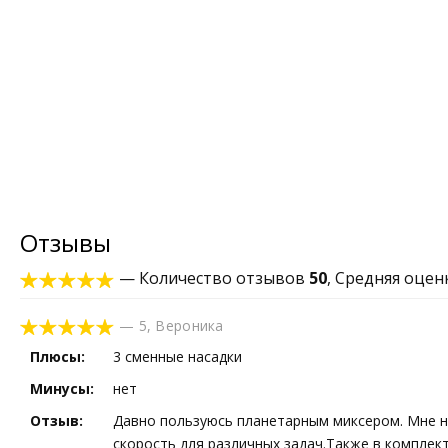
Отзывы
— Количество отзывов
50
, Средняя оце
—
5
,
Вероника
Плюсы:
3 сменные насадки
Минусы:
нет
Отзыв:
Давно пользуюсь планетарным миксером. Мне нр
скорость для различных задач.Также в комплек