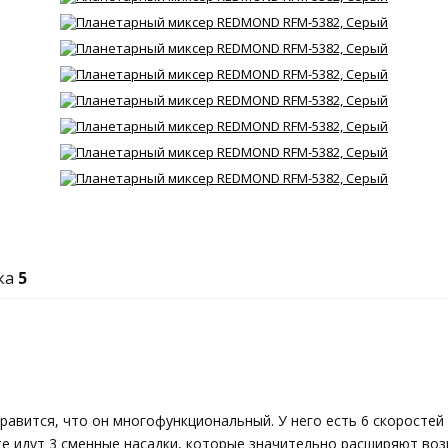
нка
5
авится, что он многофункциональный. У него есть 6 скоростей 
те идут 3 сменные насадки, которые значительно расширяют воз