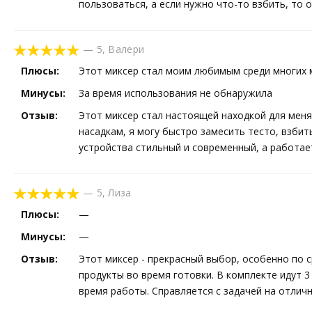
пользоваться, а если нужно что-то взбить, то о
—
5
,
Валери
Плюсы:
Этот миксер стал моим любимым среди многих 
Минусы:
За время использования не обнаружила
Отзыв:
Этот миксер стал настоящей находкой для меня
насадкам, я могу быстро замесить тесто, взбит
устройства стильный и современный, а работае
—
5
,
Лиза
Плюсы:
—
Минусы:
—
Отзыв:
Этот миксер - прекрасный выбор, особенно по 
продукты во время готовки. В комплекте идут 3
время работы. Справляется с задачей на отлич