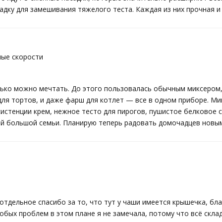
адку для замешивания тяжелого теста. Каждая из них прочная и
ные скорости
лько можно мечтать. До этого пользовалась обычным миксером,
 для тортов, и даже фарш для котлет — все в одном приборе. М
стенции крем, нежное тесто для пирогов, пушистое белковое с
ей большой семьи. Планирую теперь радовать домочадцев новы
отдельное спасибо за то, что тут у чаши имеется крышечка, бл
собых проблем в этом плане я не замечала, потому что всё скл