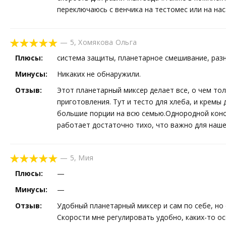
переключаюсь с венчика на тестомес или на нас
—
5
,
Хомякова Ольга
Плюсы:
система защиты, планетарное смешивание, раз
Минусы:
Никаких не обнаружили.
Отзыв:
Этот планетарный миксер делает все, о чем то
приготовления. Тут и тесто для хлеба, и кремы
большие порции на всю семью.Однородной конси
работает достаточно тихо, что важно для наш
—
5
,
Мия
Плюсы:
—
Минусы:
—
Отзыв:
Удобный планетарный миксер и сам по себе, но 
Скорости мне регулировать удобно, каких-то о