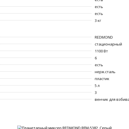
есть
есть
3 кг
REDMOND
стационарный
1100 Вт
6
есть
нерж.сталь
пластик
5 л
3
венчик для взбив