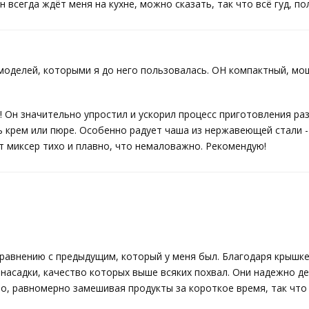
н всегда ждёт меня на кухне, можно сказать, так что всё гуд, по
моделей, которыми я до него пользовалась. ОН компактный, мо
! Он значительно упростил и ускорил процесс приготовления р
ь крем или пюре. Особенно радует чаша из нержавеющей стали -
т миксер тихо и плавно, что немаловажно. Рекомендую!
сравнению с предыдущим, который у меня был. Благодаря крышк
 насадки, качество которых выше всяких похвал. Они надежно д
но, равномерно замешивая продукты за короткое время, так что 