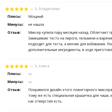
—
5
,
Владислава
Плюсы:
Мощный
Минусы:
не нашла
Отзыв:
Миксер купила пару месяцев назад. Облегчает п
Замешиваю тесто на пироги, пельмени и вареник
подходит для теста, а венчик для взбивания. 
дополнительные ингредиенты, в ходе приготовл
—
5
,
Алиса
Плюсы:
—
Минусы:
—
Отзыв:
Понравился дизайн этого планетарного миксера, 
тому же есть специальная крышечка для чаши, к
как отверстия есть.