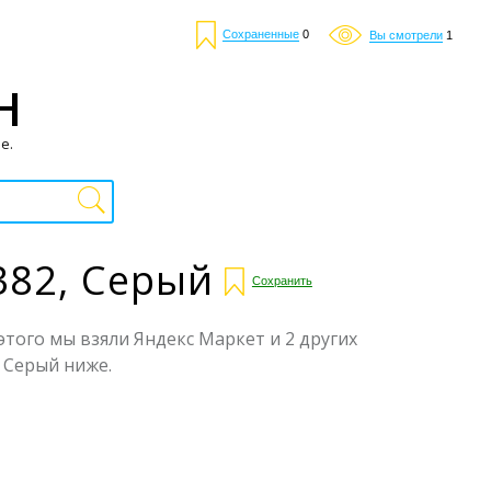
Сохраненные
0
Вы смотрели
1
Н
е.
82, Серый
Сохранить
того мы взяли Яндекс Маркет и 2 других
 Серый ниже.