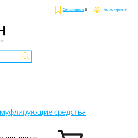
Сохраненные
0
Вы смотрели
0
Н
е.
амуфлирующие средства
е дешевле