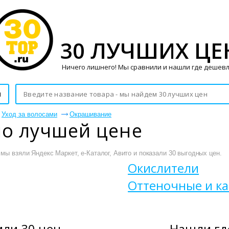
30 ЛУЧШИХ ЦЕ
Ничего лишнего! Мы сравнили и нашли где дешевл
и
Уход за волосами
Окрашивание
по лучшей цене
мы взяли Яндекс Маркет, е-Каталог, Авито и показали 30 выгодных цен.
Окислители
Оттеночные и к
ли 30 цен
Нашли гд