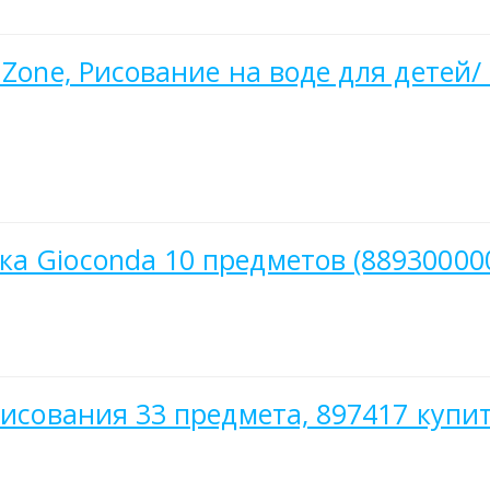
s Zone, Рисование на воде для дете
а Gioconda 10 предметов (88930000
рисования 33 предмета, 897417 купи