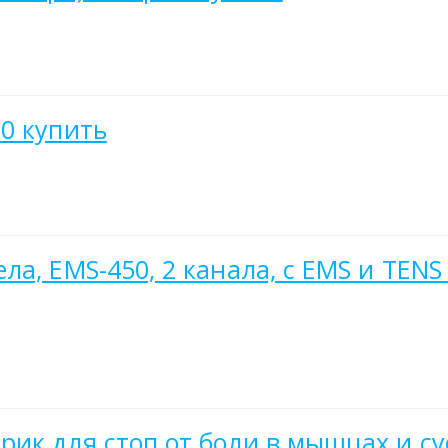
0 купить
а, EMS-450, 2 канала, с EMS и TENS
ик для стоп от боли в мышцах и су