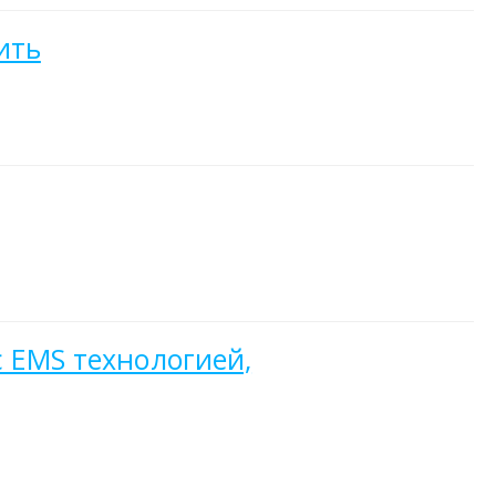
ить
с EMS технологией,