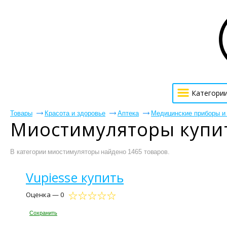
Категори
Товары
Красота и здоровье
Аптека
Медицинские приборы и
Миостимуляторы купит
В категории миостимуляторы найдено 1465 товаров.
Vupiesse купить
Оценка — 0
Сохранить