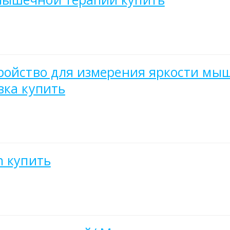
ройство для измерения яркости мыш
вка купить
n купить