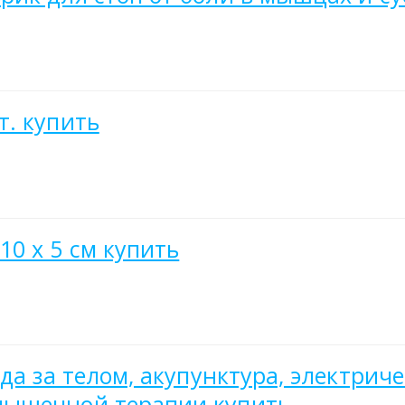
т. купить
0 х 5 см купить
да за телом, акупунктура, электриче
мышечной терапии купить