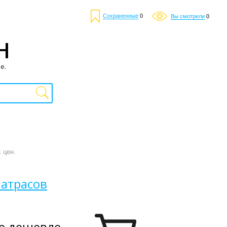
Сохраненные
0
Вы смотрели
0
Н
е.
 цен.
матрасов
е дешевле