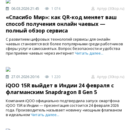
06.03.2026 21:45
1 074
Артур (30top.ru)
«Спасибо Мир»: как QR-код меняет ваш
способ получения онлайн чаевых —
полный обзор сервиса
С развитием цифровых технологий сервисы для онлайн
чаевых становятся всё более популярными среди работников
сферы услуг и самозанятых. Вопрос безопасности и удобства
при приёме чаевых через интернет
Читать далее...
27.01.2026 20:16
1 220
Артур (30top.ru)
iQOO 15R выйдет в Индии 24 февраля с
флагманским Snapdragon 8 Gen 5
Компания iQOO официально подтвердила запуск смартфона
iQOO 15R в Индии — презентация состоится 24 февраля 2026
года. Производитель называет новинку «мощным флагманом
в идеальном
Читать далее...