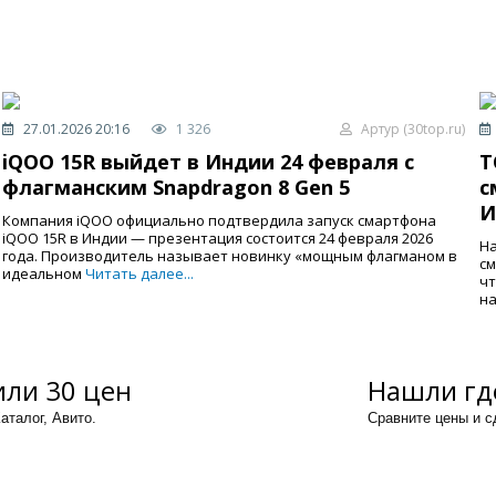
27.01.2026 20:16
1 326
Артур (30top.ru)
iQOO 15R выйдет в Индии 24 февраля с
T
флагманским Snapdragon 8 Gen 5
с
И
Компания iQOO официально подтвердила запуск смартфона
iQOO 15R в Индии — презентация состоится 24 февраля 2026
На
года. Производитель называет новинку «мощным флагманом в
см
идеальном
Читать далее...
чт
на
ли 30 цен
Нашли гд
аталог, Авито.
Сравните цены и 