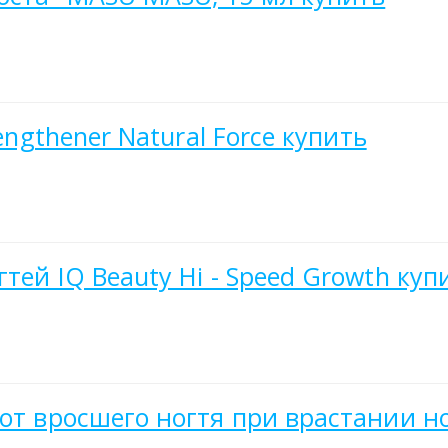
engthener Natural Force купить
тей IQ Beauty Hi - Speed Growth куп
 от вросшего ногтя при врастании н