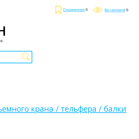
Сохраненные
0
Вы смотрели
0
Н
е.
много крана / тельфера / балки