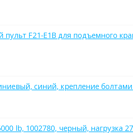
ульт F21-E1B для подъемного крана
миниевый, синий, крепление болтами
00 lb, 1002780, черный, нагрузка 27