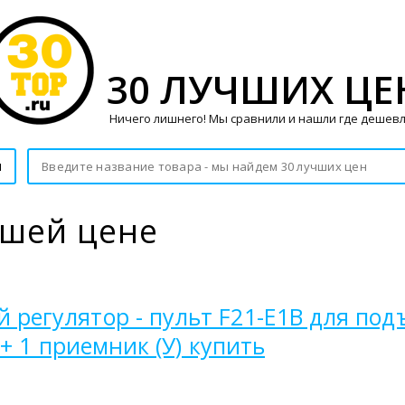
30 ЛУЧШИХ ЦЕ
Ничего лишнего! Мы сравнили и нашли где дешевл
и
чшей цене
гулятор - пульт F21-E1B для подъе
+ 1 приемник (У) купить