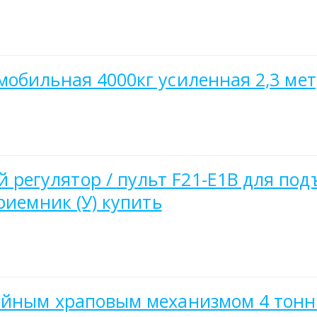
обильная 4000кг усиленная 2,3 мет
гулятор / пульт F21-E1B для подъе
риемник (У) купить
ойным храповым механизмом 4 тонн