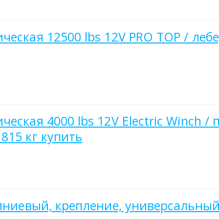
еская 12500 lbs 12V PRO TOP / лебед
ская 4000 lbs 12V Electric Winch / 
815 кг купить
миниевый, крепление, универсальный