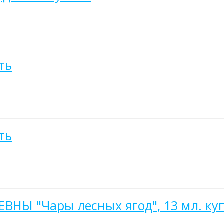
ть
ть
РЕВНЫ "Чары лесных ягод", 13 мл. ку