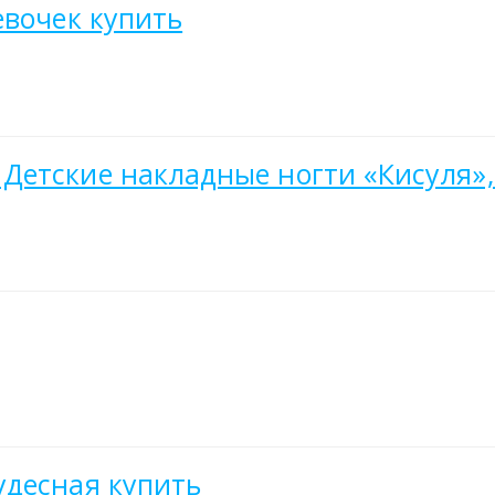
евочек купить
етские накладные ногти «Кисуля»,
удесная купить