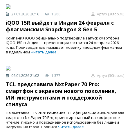
27.01.2026 20:16
1 286
Артур (30top.ru)
iQOO 15R выйдет в Индии 24 февраля с
флагманским Snapdragon 8 Gen 5
Компания iQOO официально подтвердила запуск смартфона
iQOO 15R в Индии — презентация состоится 24 февраля 2026
года. Производитель называет новинку «мощным флагманом
в идеальном
Читать далее...
06.01.2026 21:02
1 377
Артур (30top.ru)
TCL представила NxtPaper 70 Pro:
смартфон с экраном нового поколения,
ИИ-инструментами и поддержкой
стилуса
На выставке CES 2026 компания TCL официально анонсировала
смартфон NxtPaper 70 Pro, ориентированный на комфортное
чтение, письмо и повседневное использование без лишней
нагрузки на глаза. Новинка
Читать далее...