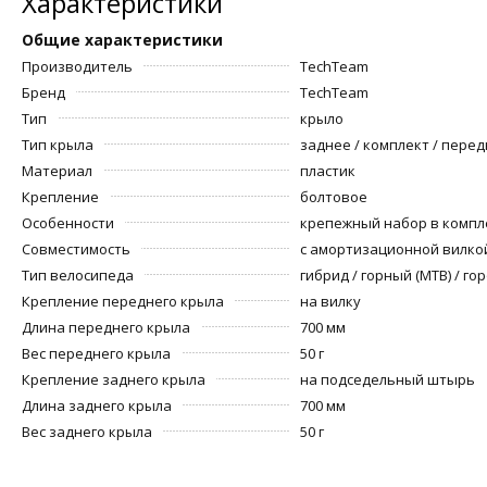
Характеристики
Общие характеристики
Производитель
TechTeam
Бренд
TechTeam
Тип
крыло
Тип крыла
заднее / комплект / пере
Материал
пластик
Крепление
болтовое
Особенности
крепежный набор в компле
Совместимость
с амортизационной вилкой
Тип велосипеда
гибрид / горный (MTB) / г
Крепление переднего крыла
на вилку
Длина переднего крыла
700 мм
Вес переднего крыла
50 г
Крепление заднего крыла
на подседельный штырь
Длина заднего крыла
700 мм
Вес заднего крыла
50 г