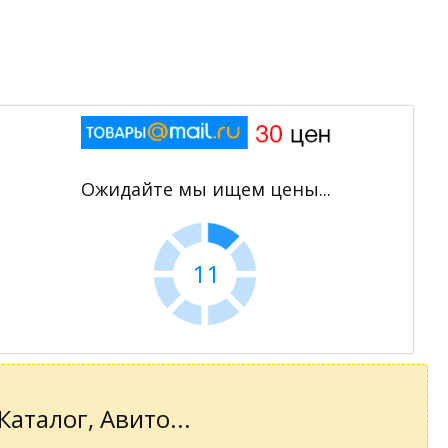
Ожидайте мы ищем цены...
10
аталог, Авито...