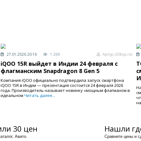
27.01.2026 20:16
1 269
Артур (30top.ru)
iQOO 15R выйдет в Индии 24 февраля с
T
флагманским Snapdragon 8 Gen 5
с
И
Компания iQOO официально подтвердила запуск смартфона
iQOO 15R в Индии — презентация состоится 24 февраля 2026
На
года. Производитель называет новинку «мощным флагманом в
см
идеальном
Читать далее...
чт
на
ли 30 цен
Нашли гд
аталог, Авито.
Сравните цены и 