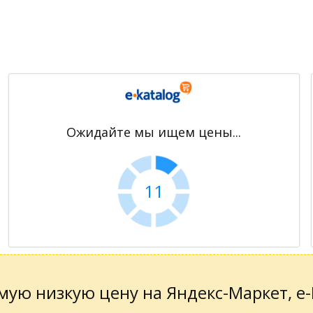
Ожидайте мы ищем цены...
10
ую низкую цену на Яндекс-Маркет, е-К