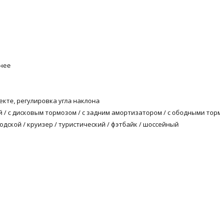
днее
кте, регулировка угла наклона
 / с дисковым тормозом / с задним амортизатором / с ободными то
ородской / круизер / туристический / фэтбайк / шоссейный