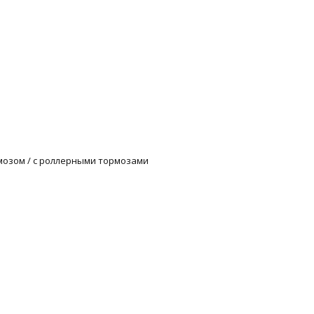
рмозом / с роллерными тормозами