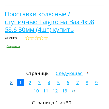
Проставки колесные /
ступичные Taigiro на Ваз 4х98
58.6 30мм (4шт) купить
Оценка — 0
Сохранить
Страницы
Следующая
1
2
3
4
5
6
7
8
9
10
11
12
13
Страница 1 из 30