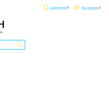
Сохраненные
0
Вы смотрели
0
Н
е.