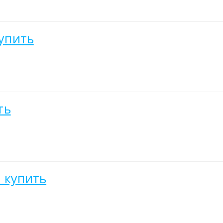
купить
ть
b купить