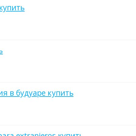
 купить
ь
фия в будуаре купить
para extranjeros купить