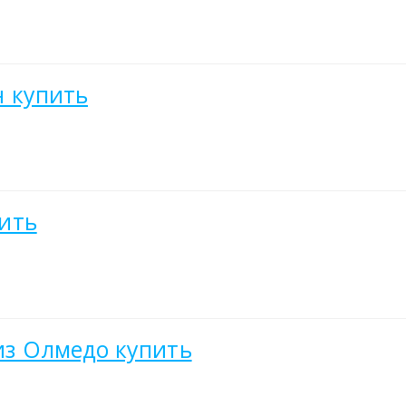
н купить
пить
 из Олмедо купить