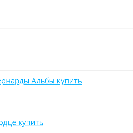
 Бернарды Альбы купить
рдце купить