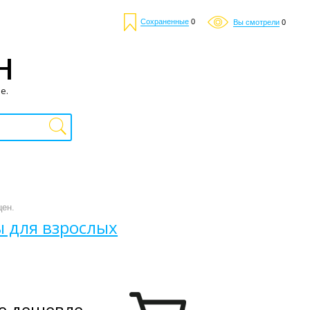
Сохраненные
0
Вы смотрели
0
Н
е.
цен.
 для взрослых
е дешевле