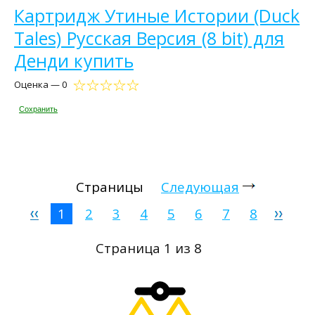
Картридж Утиные Истории (Duck
Tales) Русская Версия (8 bit) для
Денди купить
Оценка — 0
Сохранить
Страницы
Следующая
1
2
3
4
5
6
7
8
Страница 1 из 8