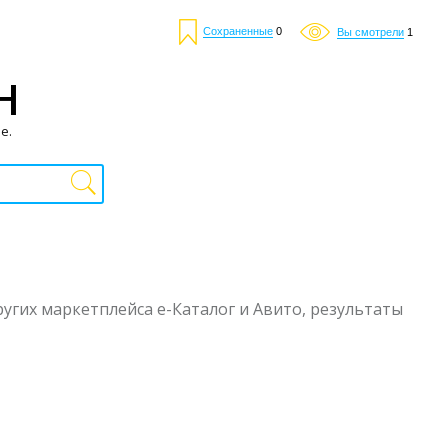
Сохраненные
0
Вы смотрели
1
Н
е.
ругих маркетплейса е-Каталог и Авито, результаты