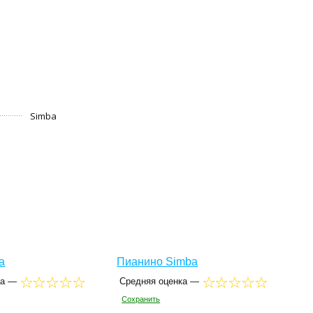
Simba
a
Пианино Simba
ка —
Средняя оценка —
Сохранить