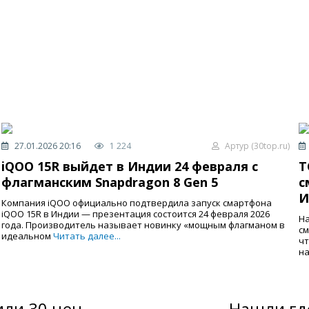
27.01.2026 20:16
1 224
Артур (30top.ru)
iQOO 15R выйдет в Индии 24 февраля с
T
флагманским Snapdragon 8 Gen 5
с
И
Компания iQOO официально подтвердила запуск смартфона
iQOO 15R в Индии — презентация состоится 24 февраля 2026
На
года. Производитель называет новинку «мощным флагманом в
см
идеальном
Читать далее...
чт
на
ли 30 цен
Нашли гд