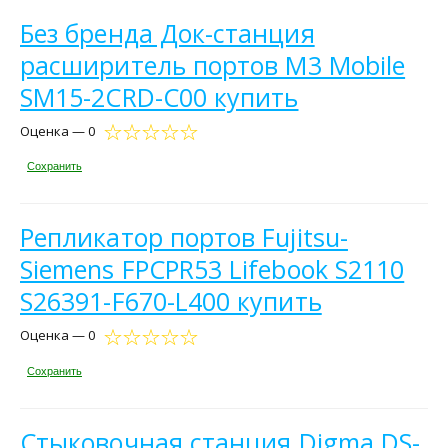
Без бренда Док-станция
расширитель портов M3 Mobile
SM15-2CRD-C00 купить
Оценка — 0
Сохранить
Репликатор портов Fujitsu-
Siemens FPCPR53 Lifebook S2110
S26391-F670-L400 купить
Оценка — 0
Сохранить
Стыковочная станция Digma DS-