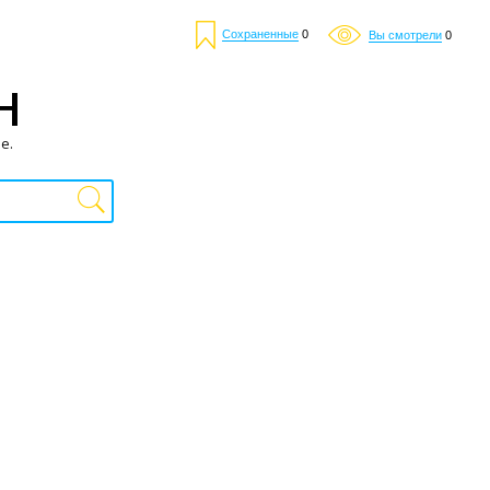
Сохраненные
0
Вы смотрели
0
Н
е.