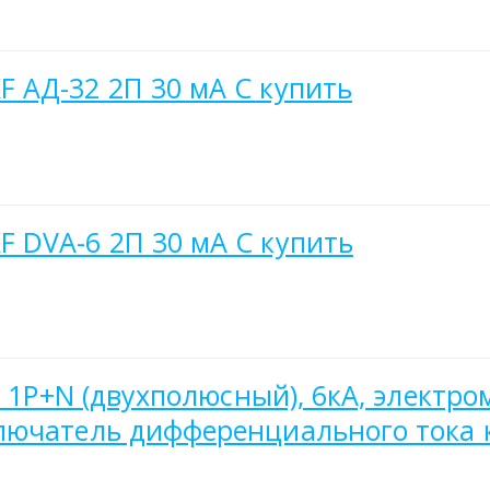
 АД-32 2П 30 мА C купить
 DVA-6 2П 30 мА C купить
, 1P+N (двухполюсный), 6кА, электр
лючатель дифференциального тока 