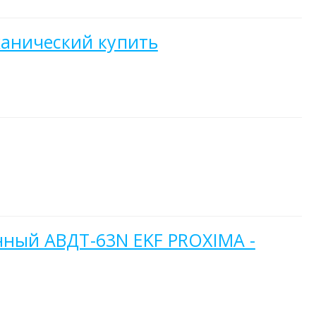
ханический купить
онный АВДТ-63N EKF PROXIMA -