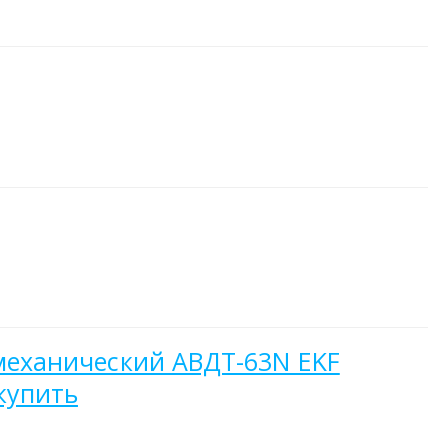
омеханический АВДТ-63N EKF
купить