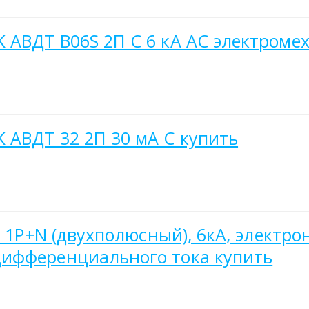
 АВДТ B06S 2П C 6 кА AC электроме
 АВДТ 32 2П 30 мА C купить
, 1P+N (двухполюсный), 6кА, электр
ифференциального тока купить