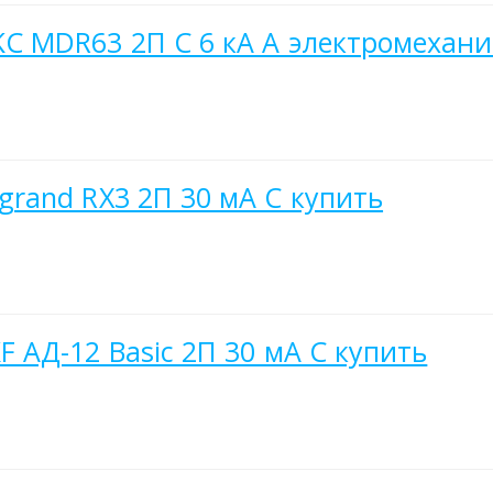
 MDR63 2П C 6 кА A электромехани
rand RX3 2П 30 мА C купить
АД-12 Basic 2П 30 мА C купить