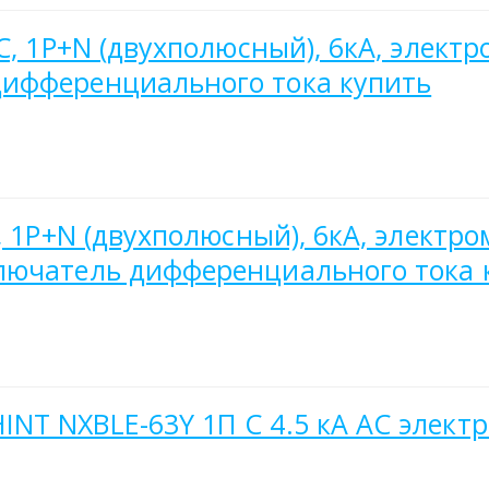
C, 1P+N (двухполюсный), 6кА, элект
ифференциального тока купить
, 1P+N (двухполюсный), 6кА, электр
лючатель дифференциального тока 
NT NXBLE-63Y 1П C 4.5 кА AC элект