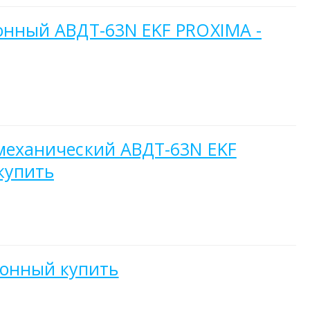
ронный АВДТ-63N EKF PROXIMA -
омеханический АВДТ-63N EKF
купить
ронный купить