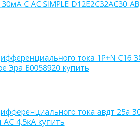
А 30мА C AC SIMPLE D12E2C32AC30 А
ифференциального тока 1P+N С16 30
е Эра Б0058920 купить
ифференциального тока авдт 25а 3
 АС 4,5кА купить