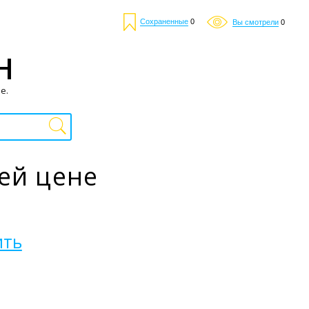
Сохраненные
0
Вы смотрели
0
Н
е.
ей цене
ить