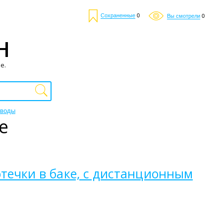
Сохраненные
0
Вы смотрели
0
Н
е.
 воды
е
отечки в баке, с дистанционным