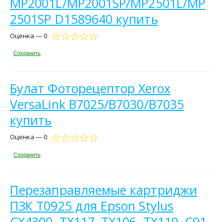
MP2001L/MP2001SP/MP2501L/MP
2501SP D1589640 купить
Оценка — 0
Сохранить
Булат Фоторецептор Xerox
VersaLink B7025/B7030/B7035
купить
Оценка — 0
Сохранить
Перезаправляемые картриджи
ПЗК T0925 для Epson Stylus
CX4300, TX117, TX106, TX119, C91,