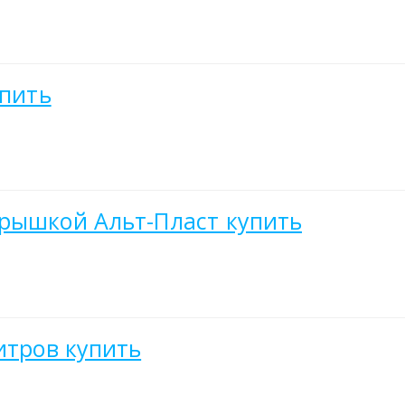
упить
крышкой Альт-Пласт купить
итров купить