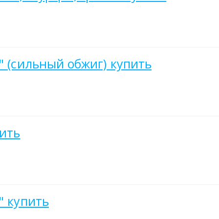
" (сильный обжиг) купить
пить
" купить