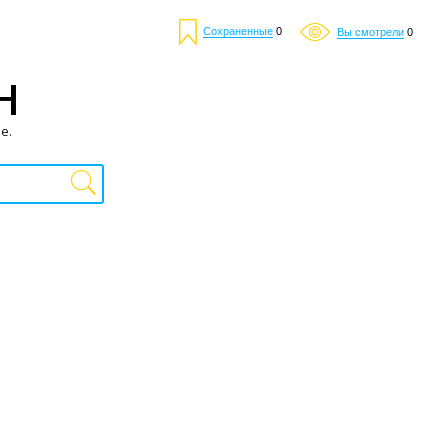
Сохраненные
0
Вы смотрели
0
Н
е.