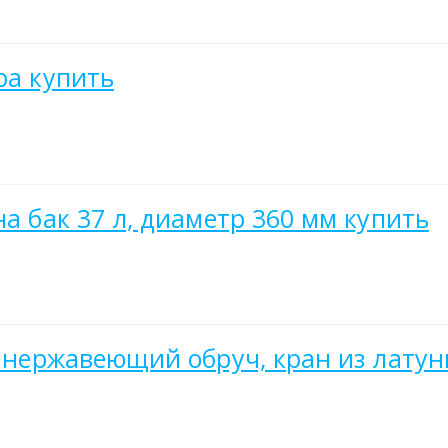
ра купить
на бак 37 л, диаметр 360 мм купить
л, нержавеющий обруч, кран из лату