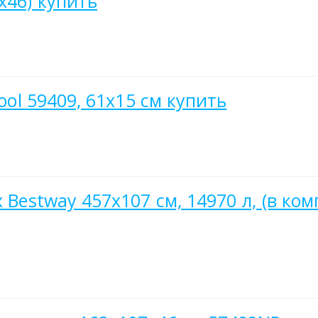
x46) купить
ool 59409, 61х15 см купить
 Bestway 457х107 см, 14970 л, (в ко