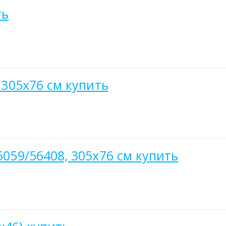
ть
, 305х76 см купить
6059/56408, 305х76 см купить