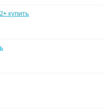
2+ купить
ь