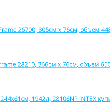
Frame 26700, 305см x 76см, объем 44
frame 28210, 366см х 76см, объем 65
 244х61см, 1942л, 28106NP INTEX куп