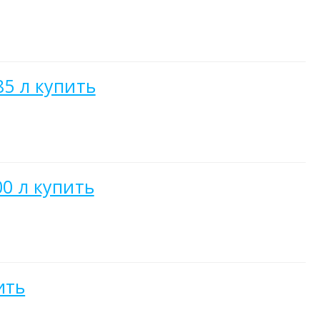
85 л купить
00 л купить
ить