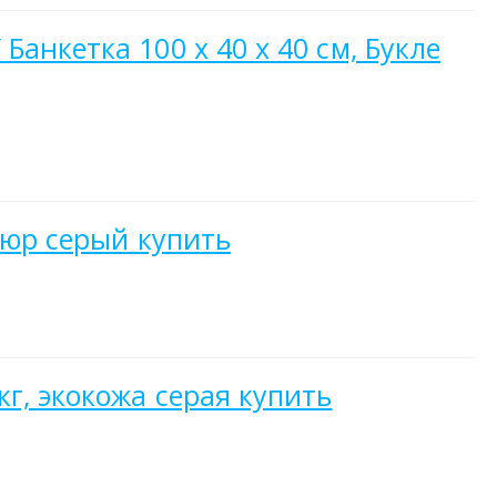
анкетка 100 х 40 х 40 см, Букле
люр серый купить
г, экокожа серая купить