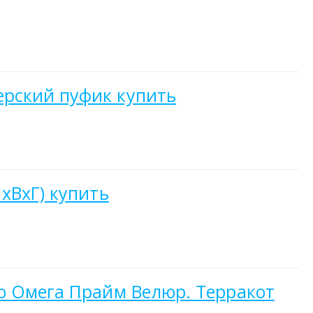
ерский пуфик купить
хВхГ) купить
ю Омега Прайм Велюр. Терракот