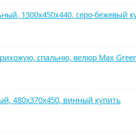
ьный, 1300х450х440, серо-бежевый к
 прихожую, спальню, велюр Max Gree
ый, 480х370х450, винный купить