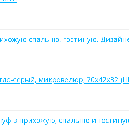
ихожую спальню, гостиную. Дизайн
тло-серый, микровелюр, 70х42х32 (Ш
пуф в прихожую, спальню и гостину