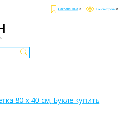
Сохраненные
0
Вы смотрели
0
Н
е.
ка 80 х 40 см, Букле купить