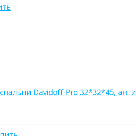
ить
спальни Davidoff-Pro 32*32*45, ан
упить